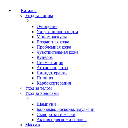
Каталог
Уход за лицом
Очищение
Уход за полостью рта
Мономолекулы
Возрастная кожа
Проблемная кожа
Чувствительная кожа
Купероз
Пигментация
Антиоксиданты
Липидотерапия
Пилинги
Карбокситерапия
Уход за телом
Уход за волосами
Шампуни
Бальзамы, лосьоны, эмульсии
Сыворотки и маски
Активы для кожи головы
Массаж