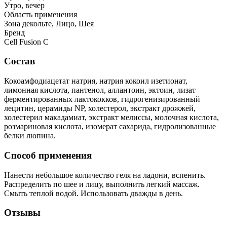
Утро, вечер
Область применения
Зона декольте, Лицо, Шея
Бренд
Cell Fusion C
Состав
Кокоамфодиацетат натрия, натрия кокоил изетионат,
лимонная кислота, пантенол, аллантоин, эктоин, лизат
ферментированных лактококков, гидрогенизированный
лецитин, церамиды NP, холестерол, экстракт дрожжей,
холестерил макадамиат, экстракт мелиссы, молочная кислота,
розмариновая кислота, изомерат сахарида, гидролизованные
белки люпина.
Способ применения
Нанести небольшое количество геля на ладони, вспенить.
Распределить по шее и лицу, выполнить легкий массаж.
Смыть теплой водой. Использовать дважды в день.
Отзывы