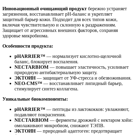
Инновационный очищающий продукт
бережно устраняет
загрязнения, восстанавливает pH-баланс и укрепляет
защитный барьер кожи. Подходит для всех типов кожи,
включая чувствительную и склонную к раздражениям.
Защищает от агрессивных внешних факторов, сохраняя
здоровье микробиома.
Особенности продукта:
pHARRIER™
— нормализует кислотно-щелочной
баланс, блокирует воспаления.
NECTARBIOM
— повышает эластичность, усиливает
природную антибактериальную защиту.
ЭКТОИН
— защищает от УФ-стресса и обезвоживания.
NEO-CMS™
— восстанавливает липидный барьер,
стимулирует синтез коллагена.
Уникальные биокомпоненты:
pHARRIER™
— пептиды из лактококков: увлажняют,
подавляют покраснения.
NECTARBIOM
— ферменты дрожжей с нектаром хойи:
омолаживают микробиом, снижают ТЭПВ.
ЭКТОИН
— природный адаптоген: предотвращает