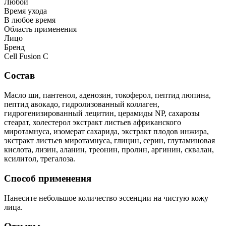
Любой
Время ухода
В любое время
Область применения
Лицо
Бренд
Cell Fusion C
Состав
Масло ши, пантенол, аденозин, токоферол, пептид люпина,
пептид авокадо, гидролизованный коллаген,
гидрогенизированный лецитин, церамиды NP, сахарозы
стеарат, холестерол экстракт листьев африканского
миротамнуса, изомерат сахарида, экстракт плодов инжира,
экстракт листьев миротамнуса, глицин, серин, глутаминовая
кислота, лизин, аланин, треонин, пролин, аргинин, сквалан,
ксилитол, трегалоза.
Способ применения
Нанесите небольшое количество эссенции на чистую кожу
лица.