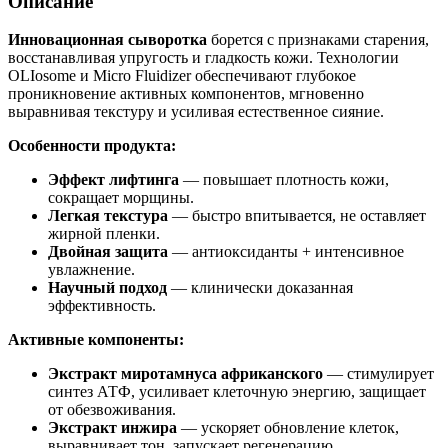
Описание
Инновационная сыворотка
борется с признаками старения,
восстанавливая упругость и гладкость кожи. Технологии
OLIosome и Micro Fluidizer обеспечивают глубокое
проникновение активных компонентов, мгновенно
выравнивая текстуру и усиливая естественное сияние.
Особенности продукта:
Эффект лифтинга
— повышает плотность кожи,
сокращает морщины.
Легкая текстура
— быстро впитывается, не оставляет
жирной пленки.
Двойная защита
— антиоксиданты + интенсивное
увлажнение.
Научный подход
— клинически доказанная
эффективность.
Активные компоненты:
Экстракт миротамнуса африканского
— стимулирует
синтез АТФ, усиливает клеточную энергию, защищает
от обезвоживания.
Экстракт инжира
— ускоряет обновление клеток,
выравнивает тон, запускает регенерацию.