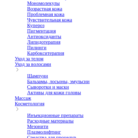
Мономолекулы
Возрастная кожа
Проблемная кожа
Чувствительная кожа
Купероз
Пигментация
Антиоксиданты
Липидотерапия
Пилинги
Карбокситерапия
Уход за телом
Уход за волосами
Шампуни
Бальзамы, лосьоны, эмульсии
Сыворотки и маски
Активы для кожи головы
Массаж
Косметология
Инъекционные препараты
Расходные материалы
Мезонити
Плазмолифтинг
Средства для процедур