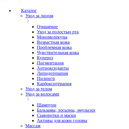
Каталог
Уход за лицом
Очищение
Уход за полостью рта
Мономолекулы
Возрастная кожа
Проблемная кожа
Чувствительная кожа
Купероз
Пигментация
Антиоксиданты
Липидотерапия
Пилинги
Карбокситерапия
Уход за телом
Уход за волосами
Шампуни
Бальзамы, лосьоны, эмульсии
Сыворотки и маски
Активы для кожи головы
Массаж