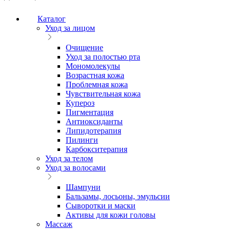
Каталог
Уход за лицом
Очищение
Уход за полостью рта
Мономолекулы
Возрастная кожа
Проблемная кожа
Чувствительная кожа
Купероз
Пигментация
Антиоксиданты
Липидотерапия
Пилинги
Карбокситерапия
Уход за телом
Уход за волосами
Шампуни
Бальзамы, лосьоны, эмульсии
Сыворотки и маски
Активы для кожи головы
Массаж