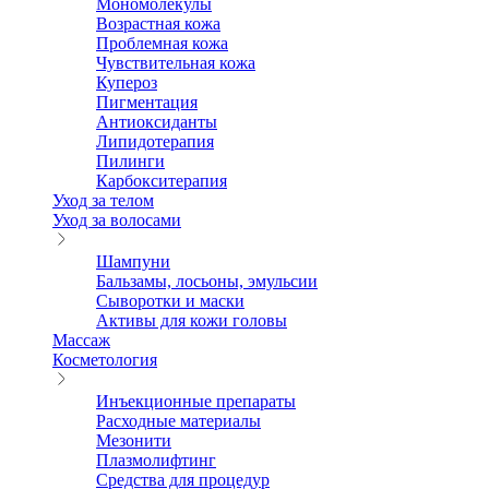
Мономолекулы
Возрастная кожа
Проблемная кожа
Чувствительная кожа
Купероз
Пигментация
Антиоксиданты
Липидотерапия
Пилинги
Карбокситерапия
Уход за телом
Уход за волосами
Шампуни
Бальзамы, лосьоны, эмульсии
Сыворотки и маски
Активы для кожи головы
Массаж
Косметология
Инъекционные препараты
Расходные материалы
Мезонити
Плазмолифтинг
Средства для процедур